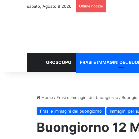
sabato, Agosto 8 2026
Ultime notizie
OROSCOPO
FRASI E IMMAGINI DEL BU
Home
/
Frasi e immagini del buongiorno
/
Buongior
Frasi e immagini del buongiorno
Immagini per a
Buongiorno 12 