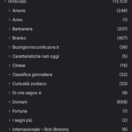
Oroscopo
(13.123)
Amore
(246)
Anno
(1)
Barbanera
(201)
Branko
(407)
Buongiornoconilcuore.it
(36)
Caratteristiche nati oggi
(5)
Cinese
(16)
Classifica giornaliera
(32)
Curiosità zodiaco
(33)
Di che segno è
(9)
Domani
(658)
Fortuna
(1)
I segni più
(2)
Internazionale – Rob Brezsny
(6)