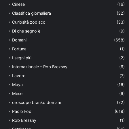
Cinese
(16)
Classifica giornaliera
(32)
Curiosità zodiaco
(33)
Di che segno è
(9)
Domani
(658)
Fortuna
(1)
I segni più
(2)
Internazionale – Rob Brezsny
(6)
Lavoro
(7)
Maya
(16)
Mese
(6)
oroscopo branko domani
(72)
Paolo Fox
(619)
Rob Brezsny
(1)