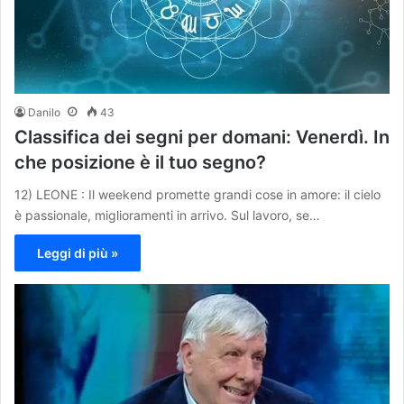
Danilo
43
Classifica dei segni per domani: Venerdì. In
che posizione è il tuo segno?
12) LEONE : Il weekend promette grandi cose in amore: il cielo
è passionale, miglioramenti in arrivo. Sul lavoro, se…
Leggi di più »