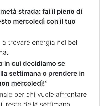
età strada: fai il pieno di
sto mercoledì con il tuo
a trovare energia nel bel
na.
no in cui decidiamo se
alla settimana o prendere in
uon mercoledì!”
ale per chi vuole affrontare
l resto della settimana.