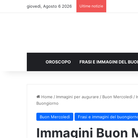
giovedì, Agosto 6 2026
Ultime notizie
OROSCOPO
FRASI E IMMAGINI DEL BU
Home
/
Immagini per augurare
/
Buon Mercoledì
/
I
Buongiorno
Buon Mercoledì
Frasi e immagini del buongiorn
Immagini Buon 