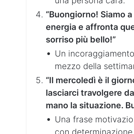
una persona cara.
“Buongiorno! Siamo a m
energia e affronta que
sorriso più bello!”
Un incoraggiamento 
mezzo della settima
“Il mercoledì è il gior
lasciarci travolgere d
mano la situazione. B
Una frase motivazion
con determinazione i