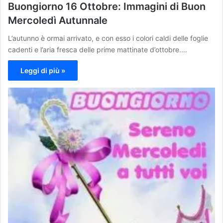
Buongiorno 16 Ottobre: Immagini di Buon
Mercoledì Autunnale
L’autunno è ormai arrivato, e con esso i colori caldi delle foglie
cadenti e l’aria fresca delle prime mattinate d’ottobre.…
Leggi di più »