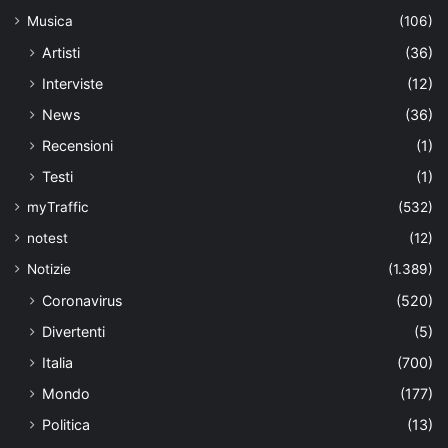
Musica
(106)
Artisti
(36)
Interviste
(12)
News
(36)
Recensioni
(1)
Testi
(1)
myTraffic
(532)
notest
(12)
Notizie
(1.389)
Coronavirus
(520)
Divertenti
(5)
Italia
(700)
Mondo
(177)
Politica
(13)