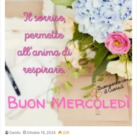
Danilo
Ottobre 16, 2024
229