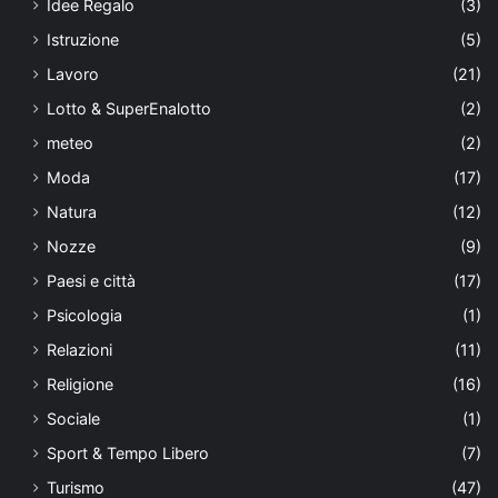
Idee Regalo
(3)
Istruzione
(5)
Lavoro
(21)
Lotto & SuperEnalotto
(2)
meteo
(2)
Moda
(17)
Natura
(12)
Nozze
(9)
Paesi e città
(17)
Psicologia
(1)
Relazioni
(11)
Religione
(16)
Sociale
(1)
Sport & Tempo Libero
(7)
Turismo
(47)