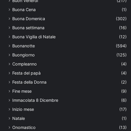
Buon Venerdì
(217)
Buona Cena
(1)
Buona Domenica
(302)
Buona settimana
(16)
Buona Vigilia di Natale
(12)
Buonanotte
(594)
Buongiorno
(125)
Compleanno
(4)
Festa del papà
(4)
Festa della Donna
(2)
Fine mese
(9)
Immacolata 8 Dicembre
(6)
Inizio mese
(17)
Natale
(1)
Onomastico
(13)