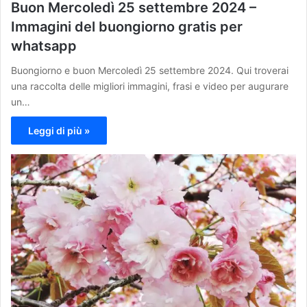
Buon Mercoledì 25 settembre 2024 –
Immagini del buongiorno gratis per
whatsapp
Buongiorno e buon Mercoledì 25 settembre 2024. Qui troverai
una raccolta delle migliori immagini, frasi e video per augurare
un…
Leggi di più »