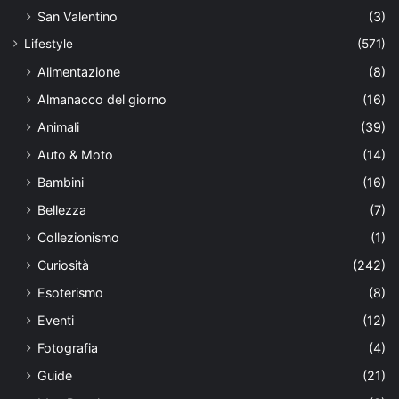
San Valentino
(3)
Lifestyle
(571)
Alimentazione
(8)
Almanacco del giorno
(16)
Animali
(39)
Auto & Moto
(14)
Bambini
(16)
Bellezza
(7)
Collezionismo
(1)
Curiosità
(242)
Esoterismo
(8)
Eventi
(12)
Fotografia
(4)
Guide
(21)