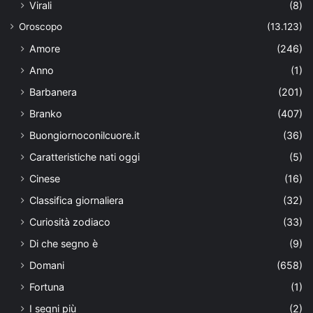
Virali
(8)
Oroscopo
(13.123)
Amore
(246)
Anno
(1)
Barbanera
(201)
Branko
(407)
Buongiornoconilcuore.it
(36)
Caratteristiche nati oggi
(5)
Cinese
(16)
Classifica giornaliera
(32)
Curiosità zodiaco
(33)
Di che segno è
(9)
Domani
(658)
Fortuna
(1)
I segni più
(2)