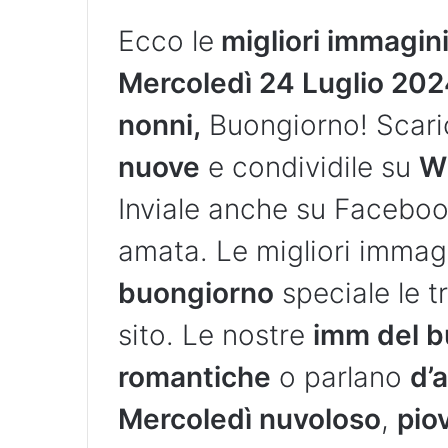
Ecco le
migliori immagin
Mercoledì 24 Luglio 202
nonni,
Buongiorno! Scaric
nuove
e condividile su
W
Inviale anche su Faceboo
amata. Le migliori immag
buongiorno
speciale le t
sito. Le nostre
imm del b
romantiche
o parlano
d’
Mercoledì nuvoloso
,
pio