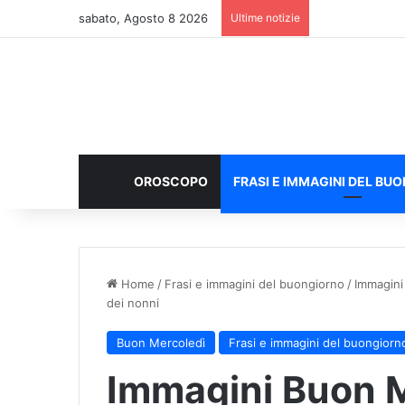
sabato, Agosto 8 2026
Ultime notizie
OROSCOPO
FRASI E IMMAGINI DEL BU
Home
/
Frasi e immagini del buongiorno
/
Immagini
dei nonni
Buon Mercoledì
Frasi e immagini del buongiorn
Immagini Buon M