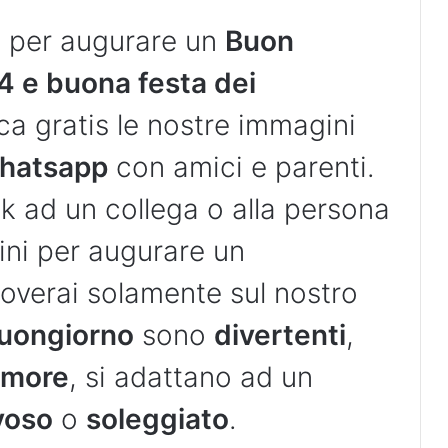
i
per augurare un
Buon
4 e buona festa dei
a gratis le nostre immagini
hatsapp
con amici e parenti.
k ad un collega o alla persona
ini per augurare un
roverai solamente sul nostro
uongiorno
sono
divertenti
,
amore
, si adattano ad un
voso
o
soleggiato
.