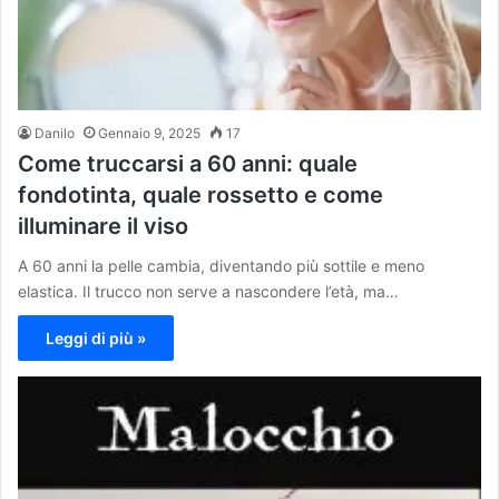
Danilo
Gennaio 9, 2025
17
Come truccarsi a 60 anni: quale
fondotinta, quale rossetto e come
illuminare il viso
A 60 anni la pelle cambia, diventando più sottile e meno
elastica. Il trucco non serve a nascondere l’età, ma…
Leggi di più »