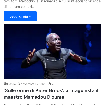
temi forti: Malocchio, è un romanzo in cui si intrecciano vicende
di persone comuni…
Leggi di più »
Danilo
Novembre 15, 2023
26
‘Sulle orme di Peter Brook’: protagonista il
maestro Mamadou Dioume