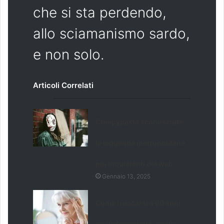
che si sta perdendo,
allo sciamanismo sardo,
e non solo.
Articoli Correlati
Creepypasta sconosciute:
le leggende metropolitane
più inquietanti del web
Gennaio 13, 2025
Come truccarsi a 60 anni:
quale fondotinta, quale