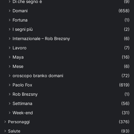
Di che segno è
(9)
Domani
(658)
Fortuna
(1)
I segni più
(2)
Internazionale – Rob Brezsny
(6)
Lavoro
(7)
Maya
(16)
Mese
(6)
oroscopo branko domani
(72)
Paolo Fox
(619)
Rob Brezsny
(1)
Settimana
(56)
Week-end
(31)
Personaggi
(376)
Salute
(93)