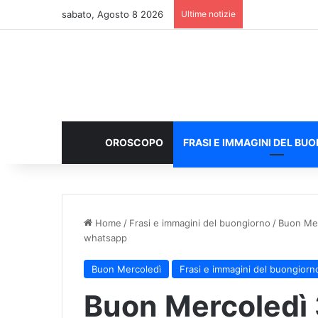
sabato, Agosto 8 2026
Ultime notizie
OROSCOPO
FRASI E IMMAGINI DEL BU
Home
/
Frasi e immagini del buongiorno
/
Buon Mer
whatsapp
Buon Mercoledì
Frasi e immagini del buongiorn
Buon Mercoledì 