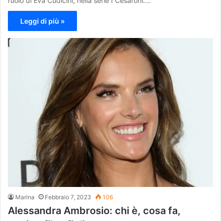
ruolo di Eva Cudicini, nella serie I Cesaroni.…
Leggi di più »
Marina
Febbraio 7, 2023
106
Alessandra Ambrosio: chi è, cosa fa,