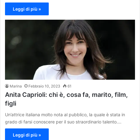
Leggi di più »
Marina
Febbraio 10, 2023
61
Anita Caprioli: chi è, cosa fa, marito, film,
figli
Un’attrice italiana molto nota al pubblico, la quale è stata in
grado di farsi conoscere per il suo straordinario talento.…
Leggi di più »