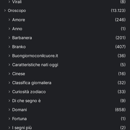
Virali
(8)
Oroscopo
(13.123)
Amore
(246)
Anno
(1)
Barbanera
(201)
Branko
(407)
Buongiornoconilcuore.it
(36)
Caratteristiche nati oggi
(5)
Cinese
(16)
Classifica giornaliera
(32)
Curiosità zodiaco
(33)
Di che segno è
(9)
Domani
(658)
Fortuna
(1)
I segni più
(2)