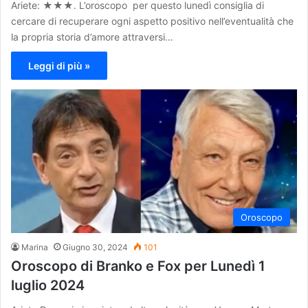
Ariete: ★★★. L’oroscopo per questo lunedì consiglia di
cercare di recuperare ogni aspetto positivo nell’eventualità che
la propria storia d’amore attraversi…
Leggi di più »
Oroscopo
Marina
Giugno 30, 2024
101
Oroscopo di Branko e Fox per Lunedì 1
luglio 2024