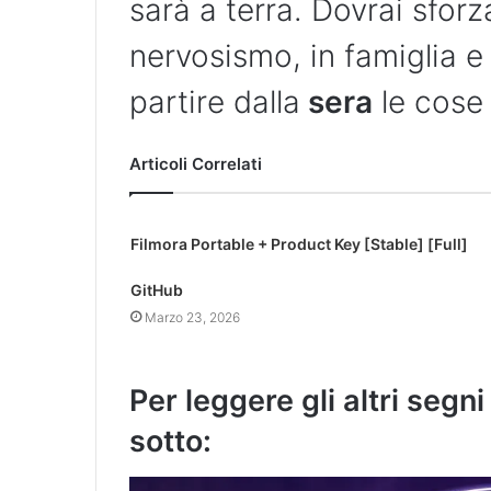
sarà a terra. Dovrai sforz
nervosismo, in famiglia e 
partire dalla
sera
le cos
Articoli Correlati
Filmora Portable + Product Key [Stable] [Full]
GitHub
Marzo 23, 2026
Per leggere gli altri segn
sotto: