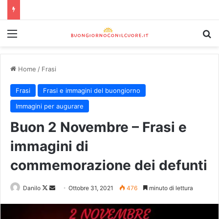
Home
/
Frasi
Frasi
Frasi e immagini del buongiorno
Immagini per augurare
Buon 2 Novembre – Frasi e
immagini di
commemorazione dei defunti
Danilo
Ottobre 31, 2021
476
minuto di lettura