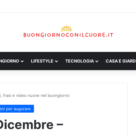
ONGIORNO
LIFESTYLE
TECNOLOGIA
CASA E GIARD
, frasi e video nuove nel buongiorno
ini per augurare
Dicembre –