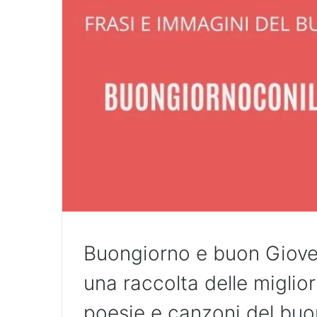
Buongiorno e buon Giov
una raccolta delle miglior
poesie e canzoni del buo