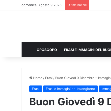
domenica, Agosto 9 2026
Ultime notizie
OROSCOPO
FRASI E IMMAGINI DEL BU
Home
/
Frasi
/
Buon Giovedì 9 Dicembre – Immagini
Frasi
Frasi e immagini del buongiorno
Immag
Buon Giovedì 9 