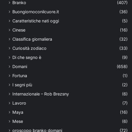
Branko
(407)
Buongiornoconilcuore.it
(36)
Caratteristiche nati oggi
(5)
Cinese
(16)
Classifica giornaliera
(32)
Curiosità zodiaco
(33)
Di che segno è
(9)
Domani
(658)
Fortuna
(1)
I segni più
(2)
Internazionale – Rob Brezsny
(6)
Lavoro
(7)
Maya
(16)
Mese
(6)
oroscopo branko domani
(72)