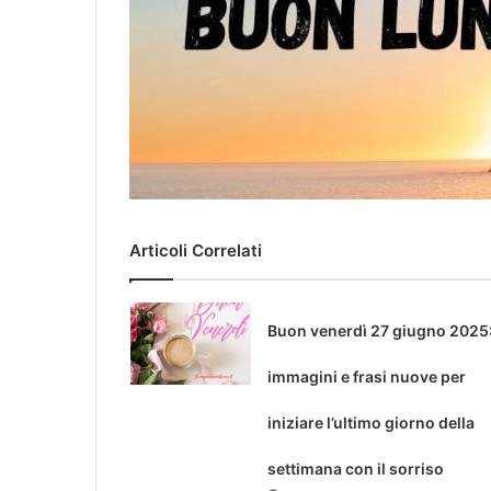
Articoli Correlati
Buon venerdì 27 giugno 2025
immagini e frasi nuove per
iniziare l’ultimo giorno della
settimana con il sorriso