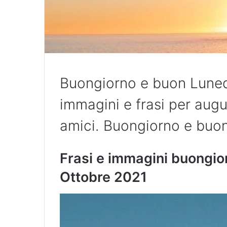
Buongiorno e buon Lune
immagini e frasi per augur
amici. Buongiorno e buo
Frasi e immagini buongio
Ottobre
2021