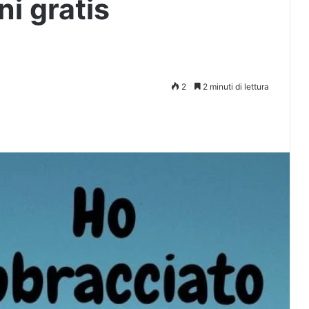
i gratis
2
2 minuti di lettura