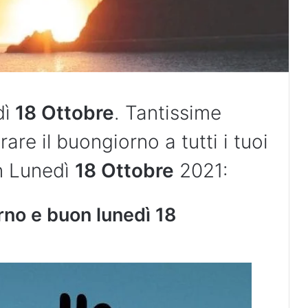
dì
18 Ottobre
. Tantissime
are il buongiorno a tutti i tuoi
n Lunedì
18 Ottobre
2021:
rno e buon lunedì
18