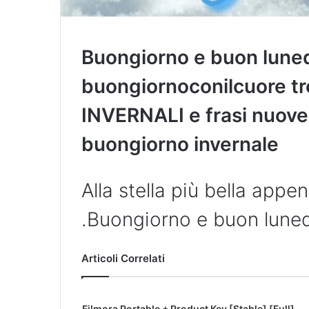
Buongiorno e buon lune
buongiornoconilcuore tr
INVERNALI e frasi nuove 
buongiorno invernale
Alla stella più bella appe
.Buongiorno e buon lune
Articoli Correlati
Filmora Portable + Product Key [Stable] [Full]