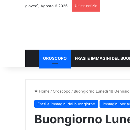
giovedì, Agosto 6 2026
Ultime notizie
OROSCOPO
FRASI E IMMAGINI DEL BU
Home
/
Oroscopo
/
Buongiorno Lunedì 18 Gennaio 2
Frasi e immagini del buongiorno
Immagini per a
Buongiorno Lune