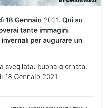
dì 18 Gennaio
2021
. Qui su
overai tante immagini
invernali per augurare un
na svegliata: buona giornata.
dì 18 Gennaio 2021
Elite Proxy Switcher Portable for PC [Windows]