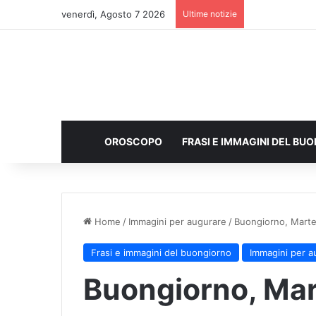
venerdì, Agosto 7 2026
Ultime notizie
OROSCOPO
FRASI E IMMAGINI DEL BU
Home
/
Immagini per augurare
/
Buongiorno, Marted
Frasi e immagini del buongiorno
Immagini per a
Buongiorno, Mar