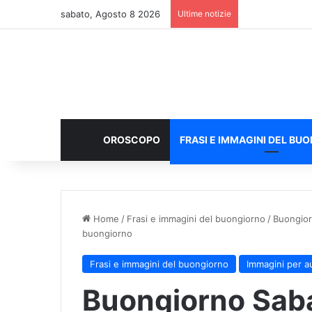
sabato, Agosto 8 2026
Ultime notizie
OROSCOPO
FRASI E IMMAGINI DEL BU
Home
/
Frasi e immagini del buongiorno
/
Buongior
buongiorno
Frasi e immagini del buongiorno
Immagini per a
Buongiorno Saba