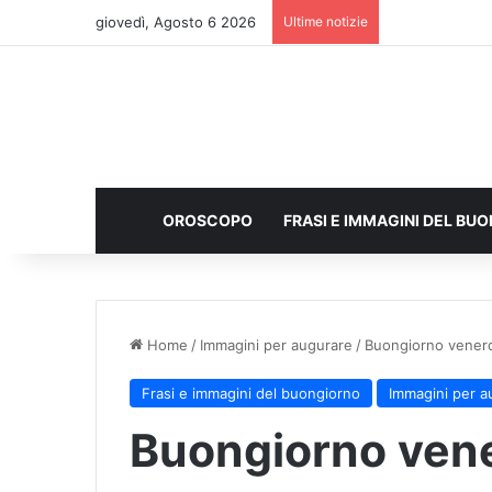
giovedì, Agosto 6 2026
Ultime notizie
OROSCOPO
FRASI E IMMAGINI DEL BU
Home
/
Immagini per augurare
/
Buongiorno venerd
Frasi e immagini del buongiorno
Immagini per a
Buongiorno vene