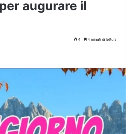
per augurare il
4
4 minuti di lettura