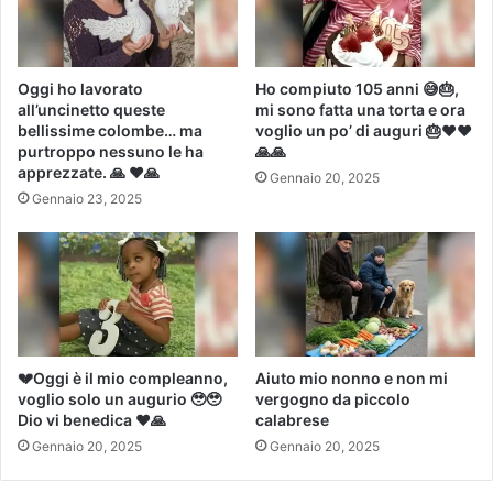
Oggi ho lavorato
Ho compiuto 105 anni 😅🎂,
all’uncinetto queste
mi sono fatta una torta e ora
bellissime colombe… ma
voglio un po’ di auguri 🎂❤️️❤
purtroppo nessuno le ha
🙏🙏
apprezzate. 🙏 ❤️🙏
Gennaio 20, 2025
Gennaio 23, 2025
💔Oggi è il mio compleanno,
Aiuto mio nonno e non mi
voglio solo un augurio 🥹🥹
vergogno da piccolo
Dio vi benedica ❤️🙏
calabrese
Gennaio 20, 2025
Gennaio 20, 2025