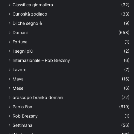
Classifica giornaliera
(32)
Curiosità zodiaco
(33)
Di che segno è
(9)
Domani
(658)
Fortuna
(1)
I segni più
(2)
Internazionale – Rob Brezsny
(6)
Lavoro
(7)
Maya
(16)
Mese
(6)
oroscopo branko domani
(72)
Paolo Fox
(619)
Rob Brezsny
(1)
Settimana
(56)