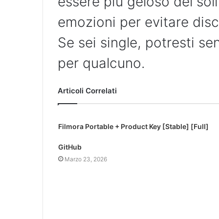
essere più geloso del soli
emozioni per evitare discu
Se sei single, potresti sen
per qualcuno.
Articoli Correlati
Filmora Portable + Product Key [Stable] [Full]
GitHub
Marzo 23, 2026