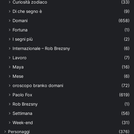
Curiosità zodiaco
(33)
Di che segno è
(9)
Domani
(658)
Fortuna
(1)
I segni più
(2)
Internazionale – Rob Brezsny
(6)
Lavoro
(7)
Maya
(16)
Mese
(6)
oroscopo branko domani
(72)
Paolo Fox
(619)
Rob Brezsny
(1)
Settimana
(56)
Week-end
(31)
Personaggi
(376)