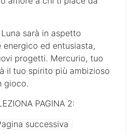
uo amore a chi ti piace da
 Luna sarà in aspetto
 energico ed entusiasta,
uovi progetti. Mercurio, tuo
à il tuo spirito più ambizioso
n gioco.
LEZIONA PAGINA 2:
Pagina successiva