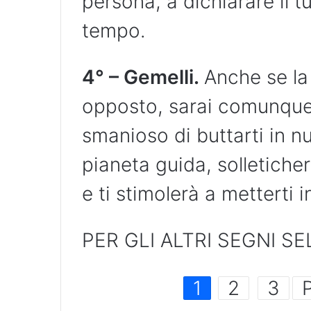
persona, a dichiarare il t
tempo.
4° – Gemelli.
Anche se la
opposto, sarai comunque
smanioso di buttarti in n
pianeta guida, solleticher
e ti stimolerà a metterti i
PER GLI ALTRI SEGNI SE
1
2
3