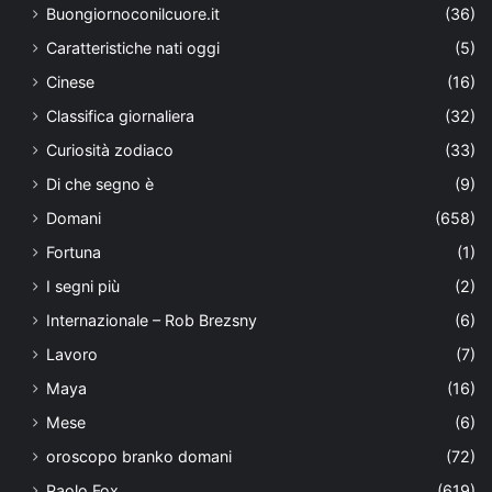
Buongiornoconilcuore.it
(36)
Caratteristiche nati oggi
(5)
Cinese
(16)
Classifica giornaliera
(32)
Curiosità zodiaco
(33)
Di che segno è
(9)
Domani
(658)
Fortuna
(1)
I segni più
(2)
Internazionale – Rob Brezsny
(6)
Lavoro
(7)
Maya
(16)
Mese
(6)
oroscopo branko domani
(72)
Paolo Fox
(619)