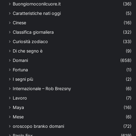
Buongiornoconilcuore.it
(36)
Caratteristiche nati oggi
(5)
Cinese
(16)
Classifica giornaliera
(32)
Curiosità zodiaco
(33)
Di che segno è
(9)
Domani
(658)
Fortuna
(1)
I segni più
(2)
Internazionale – Rob Brezsny
(6)
Lavoro
(7)
Maya
(16)
Mese
(6)
oroscopo branko domani
(72)
Paolo Fox
(619)