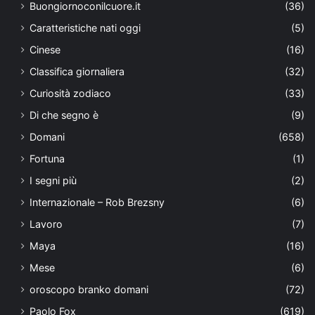
Buongiornoconilcuore.it
(36)
Caratteristiche nati oggi
(5)
Cinese
(16)
Classifica giornaliera
(32)
Curiosità zodiaco
(33)
Di che segno è
(9)
Domani
(658)
Fortuna
(1)
I segni più
(2)
Internazionale – Rob Brezsny
(6)
Lavoro
(7)
Maya
(16)
Mese
(6)
oroscopo branko domani
(72)
Paolo Fox
(619)