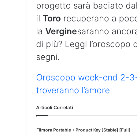
progetto sarà baciato dall
il
Toro
recuperano a poco
la
Vergine
saranno ancora
di più? Leggi l’oroscopo d
segni.
Oroscopo week-end 2-3-4
troveranno l’amore
Articoli Correlati
Filmora Portable + Product Key [Stable] [Full]