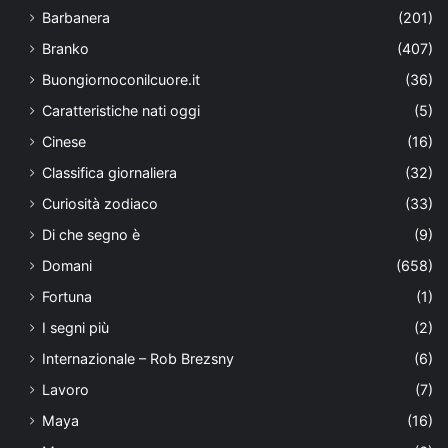
Barbanera
(201)
Branko
(407)
Buongiornoconilcuore.it
(36)
Caratteristiche nati oggi
(5)
Cinese
(16)
Classifica giornaliera
(32)
Curiosità zodiaco
(33)
Di che segno è
(9)
Domani
(658)
Fortuna
(1)
I segni più
(2)
Internazionale – Rob Brezsny
(6)
Lavoro
(7)
Maya
(16)