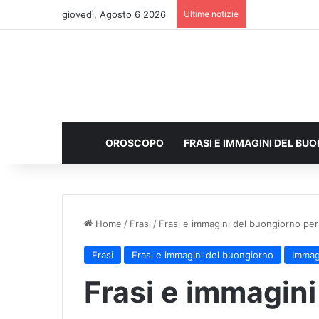
giovedì, Agosto 6 2026
Ultime notizie
OROSCOPO
FRASI E IMMAGINI DEL BU
Home
/
Frasi
/
Frasi e immagini del buongiorno p
Frasi
Frasi e immagini del buongiorno
Immag
Frasi e immagini