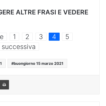
GERE ALTRE FRASI E VEDERE
te
1
2
3
4
5
 successiva
1
buongiorno 15 marzo 2021