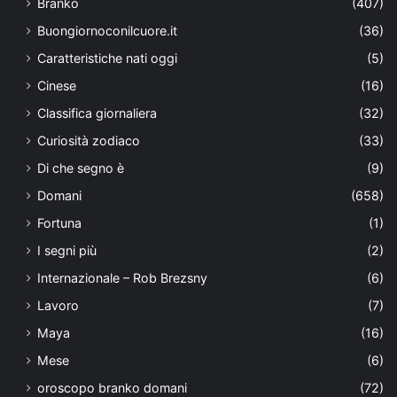
Branko
(407)
Buongiornoconilcuore.it
(36)
Caratteristiche nati oggi
(5)
Cinese
(16)
Classifica giornaliera
(32)
Curiosità zodiaco
(33)
Di che segno è
(9)
Domani
(658)
Fortuna
(1)
I segni più
(2)
Internazionale – Rob Brezsny
(6)
Lavoro
(7)
Maya
(16)
Mese
(6)
oroscopo branko domani
(72)