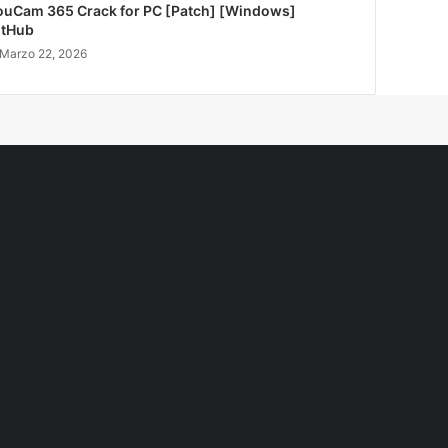
ouCam 365 Crack for PC [Patch] [Windows]
itHub
Marzo 22, 2026