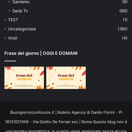
Sanremo
(9)
Serie Tv
(66)
TEST
(1)
Uncategorized
(180)
Virali
(4)
Frase del giorno | OGGI E DOMANI
Buongiornoconilcuore.it | Rubino Agency di Danilo Fiorini - PI
16121021006 - Via Giolito De Ferrari snc | Roma Questo blog non è
una testata giornalistica, in quanto viene aggiornato senza alcuna