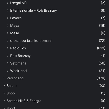
I segni più
(2)
Internazionale – Rob Brezsny
(6)
Lavoro
(7)
Maya
(16)
Mese
(6)
oroscopo branko domani
(72)
Paolo Fox
(619)
Rob Brezsny
(1)
Settimana
(56)
Week-end
(31)
Personaggi
(376)
Salute
(93)
Shop
(5)
Sostenibilità & Energia
(9)
Sport
(41)