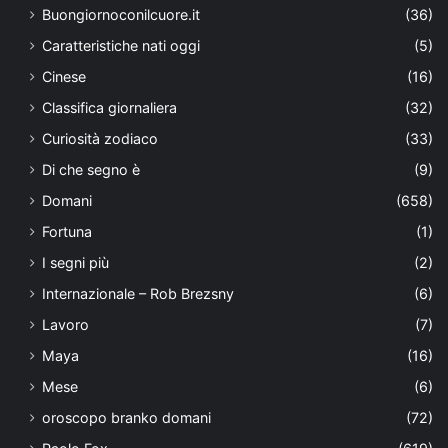
Buongiornoconilcuore.it
(36)
Caratteristiche nati oggi
(5)
Cinese
(16)
Classifica giornaliera
(32)
Curiosità zodiaco
(33)
Di che segno è
(9)
Domani
(658)
Fortuna
(1)
I segni più
(2)
Internazionale – Rob Brezsny
(6)
Lavoro
(7)
Maya
(16)
Mese
(6)
oroscopo branko domani
(72)