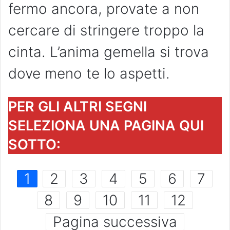
fermo ancora, provate a non
cercare di stringere troppo la
cinta. L’anima gemella si trova
dove meno te lo aspetti.
PER GLI ALTRI SEGNI
SELEZIONA UNA PAGINA QUI
SOTTO:
1
2
3
4
5
6
7
8
9
10
11
12
Pagina successiva