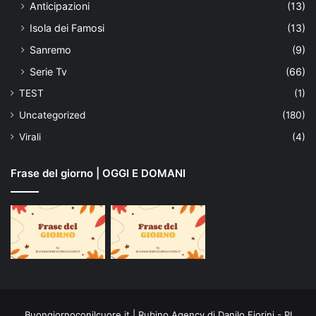
Anticipazioni
(13)
Isola dei Famosi
(13)
Sanremo
(9)
Serie Tv
(66)
TEST
(1)
Uncategorized
(180)
Virali
(4)
Frase del giorno | OGGI E DOMANI
Buongiornoconilcuore.it | Rubino Agency di Danilo Fiorini - PI