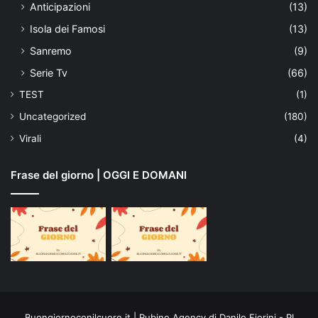
Anticipazioni
(13)
Isola dei Famosi
(13)
Sanremo
(9)
Serie Tv
(66)
TEST
(1)
Uncategorized
(180)
Virali
(4)
Frase del giorno | OGGI E DOMANI
Buongiornoconilcuore.it | Rubino Agency di Danilo Fiorini - PI