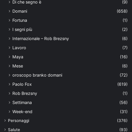
Di che segno è
(9)
Domani
(658)
Fortuna
(1)
I segni più
(2)
Internazionale – Rob Brezsny
(6)
Lavoro
(7)
Maya
(16)
Mese
(6)
oroscopo branko domani
(72)
Paolo Fox
(619)
Rob Brezsny
(1)
Settimana
(56)
Week-end
(31)
Personaggi
(376)
Salute
(93)