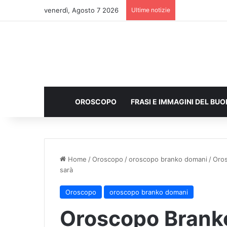
venerdì, Agosto 7 2026
Ultime notizie
OROSCOPO
FRASI E IMMAGINI DEL BU
Home
/
Oroscopo
/
oroscopo branko domani
/
Oros
sarà
Oroscopo
oroscopo branko domani
Oroscopo Branko