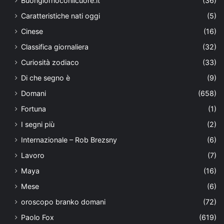
Buongiornoconilcuore.it
(36)
Caratteristiche nati oggi
(5)
Cinese
(16)
Classifica giornaliera
(32)
Curiosità zodiaco
(33)
Di che segno è
(9)
Domani
(658)
Fortuna
(1)
I segni più
(2)
Internazionale – Rob Brezsny
(6)
Lavoro
(7)
Maya
(16)
Mese
(6)
oroscopo branko domani
(72)
Paolo Fox
(619)