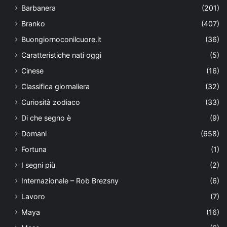
Barbanera
(201)
Branko
(407)
Buongiornoconilcuore.it
(36)
Caratteristiche nati oggi
(5)
Cinese
(16)
Classifica giornaliera
(32)
Curiosità zodiaco
(33)
Di che segno è
(9)
Domani
(658)
Fortuna
(1)
I segni più
(2)
Internazionale – Rob Brezsny
(6)
Lavoro
(7)
Maya
(16)