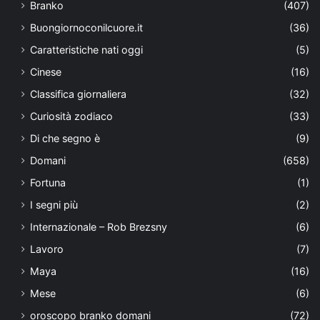
Branko
(407)
Buongiornoconilcuore.it
(36)
Caratteristiche nati oggi
(5)
Cinese
(16)
Classifica giornaliera
(32)
Curiosità zodiaco
(33)
Di che segno è
(9)
Domani
(658)
Fortuna
(1)
I segni più
(2)
Internazionale – Rob Brezsny
(6)
Lavoro
(7)
Maya
(16)
Mese
(6)
oroscopo branko domani
(72)