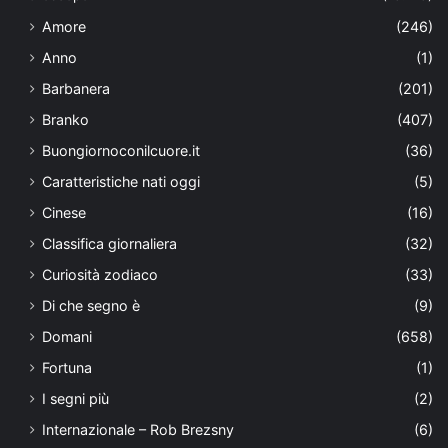
Amore
(246)
Anno
(1)
Barbanera
(201)
Branko
(407)
Buongiornoconilcuore.it
(36)
Caratteristiche nati oggi
(5)
Cinese
(16)
Classifica giornaliera
(32)
Curiosità zodiaco
(33)
Di che segno è
(9)
Domani
(658)
Fortuna
(1)
I segni più
(2)
Internazionale – Rob Brezsny
(6)