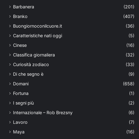
Barbanera
(201)
Branko
(407)
Buongiornoconilcuore.it
(36)
Caratteristiche nati oggi
(5)
Cinese
(16)
Classifica giornaliera
(32)
Curiosità zodiaco
(33)
Di che segno è
(9)
Domani
(658)
Fortuna
(1)
I segni più
(2)
Internazionale – Rob Brezsny
(6)
Lavoro
(7)
Maya
(16)