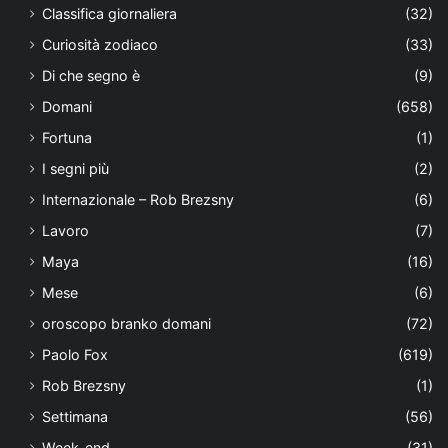
Classifica giornaliera
(32)
Curiosità zodiaco
(33)
Di che segno è
(9)
Domani
(658)
Fortuna
(1)
I segni più
(2)
Internazionale – Rob Brezsny
(6)
Lavoro
(7)
Maya
(16)
Mese
(6)
oroscopo branko domani
(72)
Paolo Fox
(619)
Rob Brezsny
(1)
Settimana
(56)
Week-end
(31)