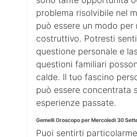
sono tante opportunità o
problema risolvibile nel
può essere un modo per r
costruttivo. Potresti sent
questione personale e lasc
questioni familiari poss
calde. Il tuo fascino pers
può essere concentrata su
esperienze passate.
Gemelli Oroscopo per Mercoledì 30 Set
Puoi sentirti particolarm