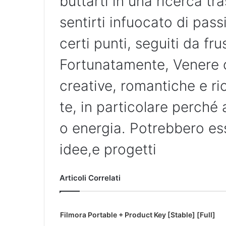
buttarti in una ricerca tr
sentirti infuocato di pas
certi punti, seguiti da fr
Fortunatamente, Venere o
creative, romantiche e ricre
te, in particolare perch
o energia. Potrebbero ess
idee,e progetti
Articoli Correlati
Filmora Portable + Product Key [Stable] [Full]