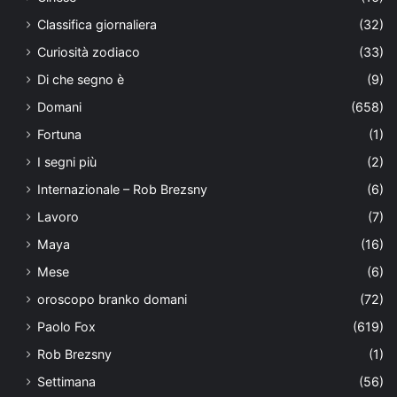
Classifica giornaliera
(32)
Curiosità zodiaco
(33)
Di che segno è
(9)
Domani
(658)
Fortuna
(1)
I segni più
(2)
Internazionale – Rob Brezsny
(6)
Lavoro
(7)
Maya
(16)
Mese
(6)
oroscopo branko domani
(72)
Paolo Fox
(619)
Rob Brezsny
(1)
Settimana
(56)