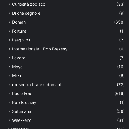
Curiosità zodiaco
(33)
Di che segno è
(9)
Domani
(658)
Fortuna
(1)
I segni più
(2)
Internazionale – Rob Brezsny
(6)
Lavoro
(7)
Maya
(16)
Mese
(6)
oroscopo branko domani
(72)
Paolo Fox
(619)
Rob Brezsny
(1)
Settimana
(56)
Week-end
(31)
Personaggi
(376)