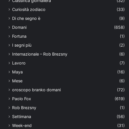
Classifica giornaliera
(32)
Curiosità zodiaco
(33)
Di che segno è
(9)
Domani
(658)
Fortuna
(1)
I segni più
(2)
Internazionale – Rob Brezsny
(6)
Lavoro
(7)
Maya
(16)
Mese
(6)
oroscopo branko domani
(72)
Paolo Fox
(619)
Rob Brezsny
(1)
Settimana
(56)
Week-end
(31)