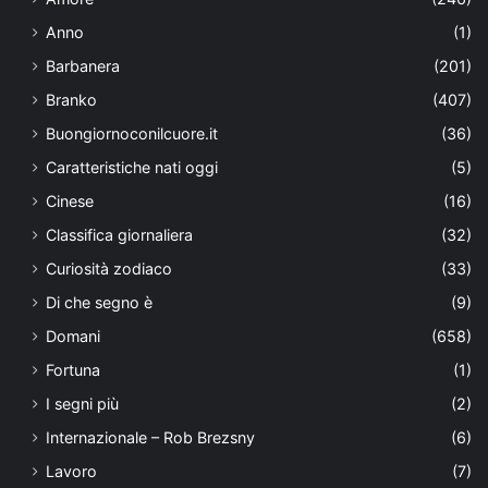
Anno
(1)
Barbanera
(201)
Branko
(407)
Buongiornoconilcuore.it
(36)
Caratteristiche nati oggi
(5)
Cinese
(16)
Classifica giornaliera
(32)
Curiosità zodiaco
(33)
Di che segno è
(9)
Domani
(658)
Fortuna
(1)
I segni più
(2)
Internazionale – Rob Brezsny
(6)
Lavoro
(7)